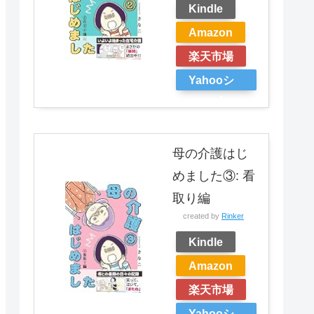
Kindle
Amazon
楽天市場
Yahooシ
ョッピン
グ
母の介護はじ
めました③: 看
取り編
created by
Rinker
Kindle
Amazon
楽天市場
Yahooシ