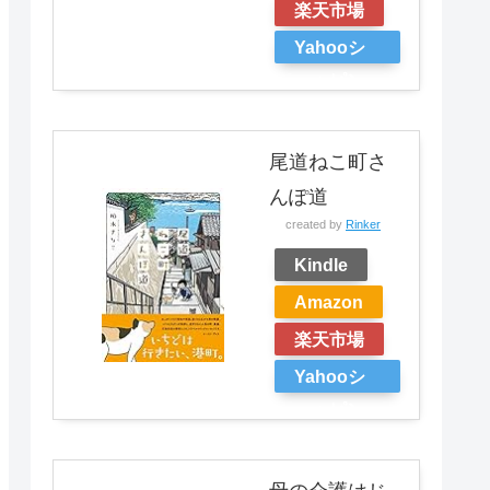
楽天市場
Yahooシ
ョッピン
グ
尾道ねこ町さ
んぽ道
created by
Rinker
Kindle
Amazon
楽天市場
Yahooシ
ョッピン
グ