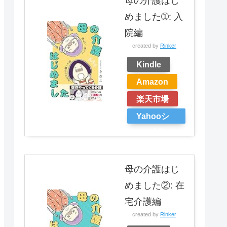
母の介護はじ
めました➀: 入
院編
created by
Rinker
Kindle
Amazon
楽天市場
Yahooシ
ョッピン
グ
母の介護はじ
めました②: 在
宅介護編
created by
Rinker