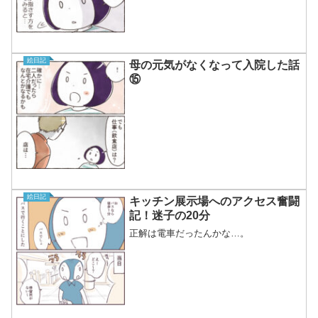
ますのでブログを遡って見てみてくださ
い～。（ここにぶら下げるとすごく重く
なるのです…）2巻の...
絵日記
母の元気がなくなって入院した話
⑮
絵日記
キッチン展示場へのアクセス奮闘
記！迷子の20分
正解は電車だったんかな…。