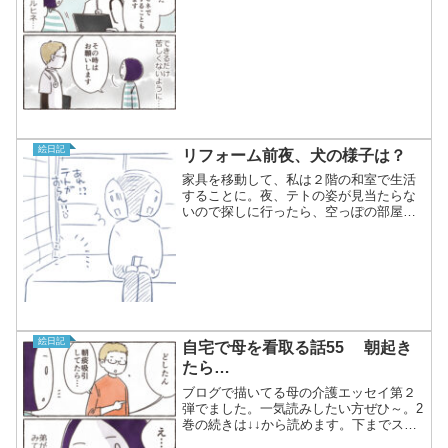
絵日記
リフォーム前夜、犬の様子は？
家具を移動して、私は２階の和室で生活
することに。夜、テトの姿が見当たらな
いので探しに行ったら、空っぽの部屋で
たそがれていました…。一週間の我慢だ
よ。和室では一番いい場所を陣取ってま
す。ひなたぼっこ
絵日記
自宅で母を看取る話55 朝起き
たら…
ブログで描いてる母の介護エッセイ第２
弾でました。一気読みしたい方ぜひ～。2
巻の続きは↓↓から読めます。下までスク
ロールしてね。それ以前の漫画も残して