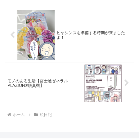
ヒヤシンスを準備する時期が来ました
よ！
モノのある生活【富士通ゼネラル
PLAZION®脱臭機】
ホーム
絵日記