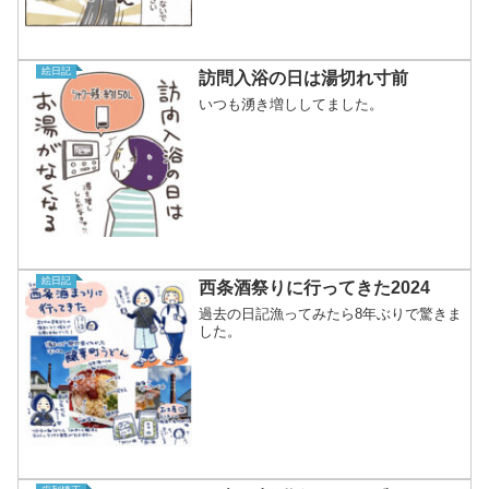
絵日記
訪問入浴の日は湯切れ寸前
いつも湧き増ししてました。
絵日記
西条酒祭りに行ってきた2024
過去の日記漁ってみたら8年ぶりで驚きま
した。