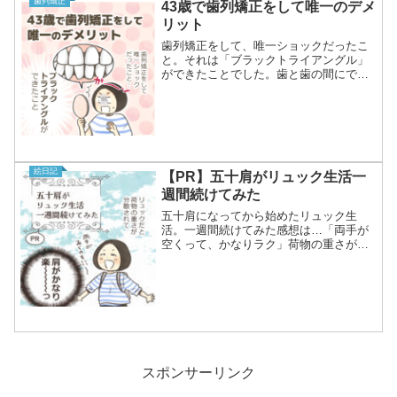
歯列矯正
43歳で歯列矯正をして唯一のデメ
リット
歯列矯正をして、唯一ショックだったこ
と。それは「ブラックトライアングル」
ができたことでした。歯と歯の間にでき
る三角形のすき間で、私は歯が大きく動
いた前歯にできました。矯正前に説明は
受けていたので「やっぱりできたか…」
という感じでしたが、最初...
絵日記
【PR】五十肩がリュック生活一
週間続けてみた
五十肩になってから始めたリュック生
活。一週間続けてみた感想は…「両手が
空くって、かなりラク」荷物の重さが左
右に分散されるので、肩の負担もだいぶ
違う気がしました。今回使っているのは
ガストンルーガの「Spläsh Bpro
Backpack-1...
スポンサーリンク