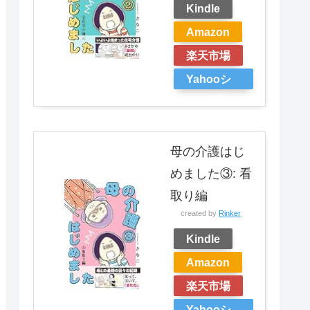
Kindle
Amazon
楽天市場
Yahooシ
ョッピン
グ
母の介護はじ
めました③: 看
取り編
created by
Rinker
Kindle
Amazon
楽天市場
Yahooシ