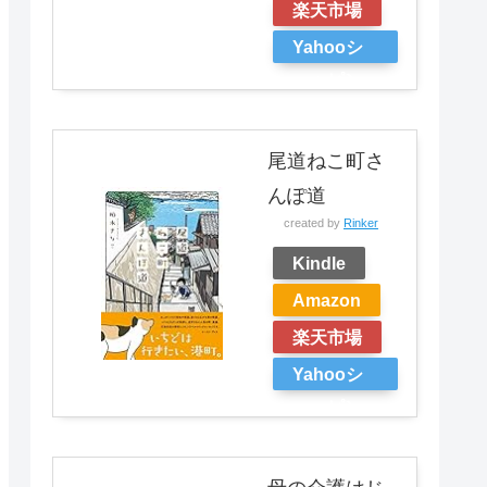
楽天市場
Yahooシ
ョッピン
グ
尾道ねこ町さ
んぽ道
created by
Rinker
Kindle
Amazon
楽天市場
Yahooシ
ョッピン
グ