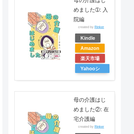
母の介護はじ
めました➀: 入
院編
created by
Rinker
Kindle
Amazon
楽天市場
Yahooシ
ョッピン
グ
母の介護はじ
めました②: 在
宅介護編
created by
Rinker