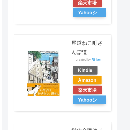
楽天市場
Yahooシ
ョッピン
グ
尾道ねこ町さ
んぽ道
created by
Rinker
Kindle
Amazon
楽天市場
Yahooシ
ョッピン
グ