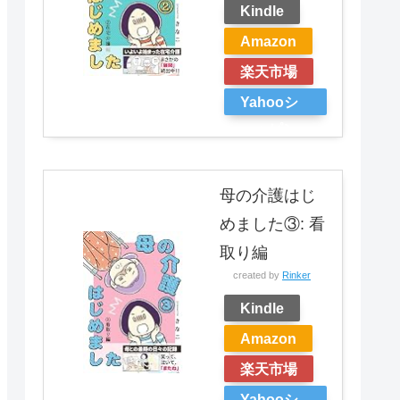
Kindle
Amazon
楽天市場
Yahooシ
ョッピン
グ
母の介護はじ
めました③: 看
取り編
created by
Rinker
Kindle
Amazon
楽天市場
Yahooシ