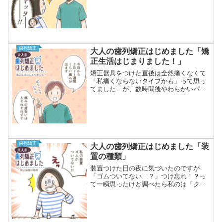
歯列矯正
大人の歯列矯正はじめました「矯
正生活はじまりました！」
矯正器具をつけた直後は全然痛くなくて
「私痛くならないタイプかも」って思っ
てました…が、数時間後やわらかいパン
すら無理前歯だけピンポイントでズキズ
キ奥歯に押し込んで食べる荒技、習得し
ました（笑）あくまで私の場合ですが痛
みは3日くらいで落ち着き...
歯列矯正
大人の歯列矯正はじめました「装
置の種類」
装置つけた日の夜に気づいたのですが
「ゴムついてない…？」つけ忘れ！？っ
て一瞬思ったけど調べたら私のは「クリ
ッピーC」という装置でしたゴムで固定
しない分食べかすが詰まりにくかったり
歯みがきしやすかったり痛みも少なめら
しいです。その代わりちょっ...