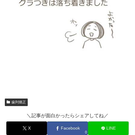
歯列矯正
＼記事が面白かったらシェアしてね／
X
Facebook
LINE
0