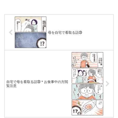
母を自宅で看取る話㉙
自宅で母を看取る話㉚＊お食事中の方閲
覧注意