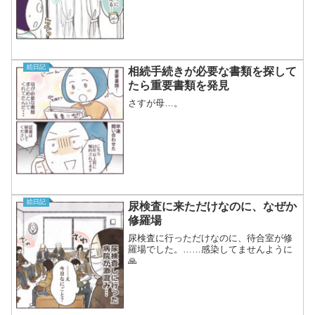
絵日記
相続手続きが必要な書類を探して
たら重要書類を発見
さすが母…。
絵日記
尿検査に来ただけなのに、なぜか
修羅場
尿検査に行っただけなのに、待合室が修
羅場でした。……感染してませんように
🙏