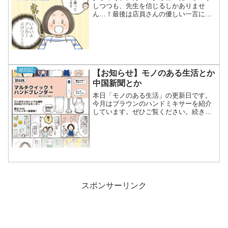
しつつも、先生を信じるしかありませ
ん…！最後は店員さんの優しい一言に救
われました✨矯正仲間がいると思うと頑
張れますよね。
絵日記
【お知らせ】モノのある生活とか
中国新聞とか
本日「モノのある生活」の更新日です。
今月はブラウンのハンドミキサーを紹介
しています。ぜひご覧ください。続きは↓
から。中国新聞社さんで母の介護まんが
のことを記事にしていただきましたー！
支離滅裂な私の話をうまくまとめてくだ
さって感謝です。TRI...
スポンサーリンク