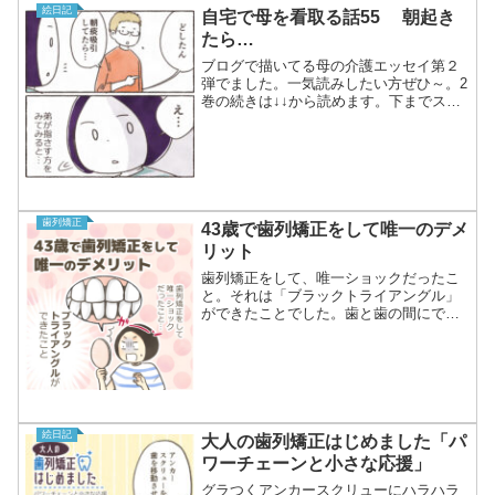
絵日記
自宅で母を看取る話55 朝起き
たら…
ブログで描いてる母の介護エッセイ第２
弾でました。一気読みしたい方ぜひ～。2
巻の続きは↓↓から読めます。下までスク
ロールしてね。それ以前の漫画も残して
ますのでブログを遡って見てみてくださ
い～。（ここにぶら下げるとすごく重く
なるのです…）2巻の...
歯列矯正
43歳で歯列矯正をして唯一のデメ
リット
歯列矯正をして、唯一ショックだったこ
と。それは「ブラックトライアングル」
ができたことでした。歯と歯の間にでき
る三角形のすき間で、私は歯が大きく動
いた前歯にできました。矯正前に説明は
受けていたので「やっぱりできたか…」
という感じでしたが、最初...
絵日記
大人の歯列矯正はじめました「パ
ワーチェーンと小さな応援」
グラつくアンカースクリューにハラハラ