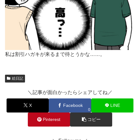
私は割引ハガキが来るまで待とうかな……。
絵日記
＼記事が面白かったらシェアしてね／
X
Facebook
LINE
0
Pinterest
コピー