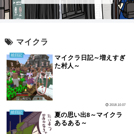
マイクラ
絵日記
マイクラ日記～増えすぎ
た村人～
2018.10.07
絵日記
夏の思い出8～マイクラ
あるある～