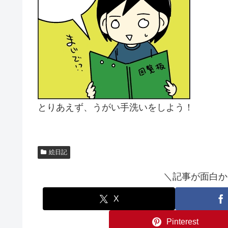
とりあえず、うがい手洗いをしよう！
絵日記
＼記事が面白か
X
Pinterest