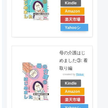
Kindle
Amazon
楽天市場
Yahooシ
ョッピン
グ
母の介護はじ
めました③: 看
取り編
created by
Rinker
Kindle
Amazon
楽天市場
Yahooシ