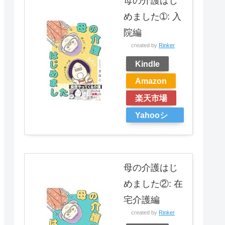
母の介護はじ
めました➀: 入
院編
created by
Rinker
Kindle
Amazon
楽天市場
Yahooシ
ョッピン
グ
母の介護はじ
めました②: 在
宅介護編
created by
Rinker