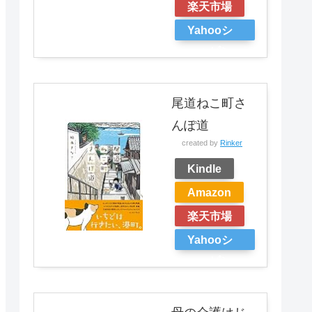
楽天市場
Yahooシ
ョッピン
グ
尾道ねこ町さ
んぽ道
created by
Rinker
Kindle
Amazon
楽天市場
Yahooシ
ョッピン
グ