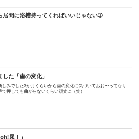
ら居間に浴槽持ってくればいいじゃない➀
ました「歯の変化」
楽しみでした3か月くらいから歯の変化に気づいておお〜ってなり
手で押しても曲がらないくらい頑丈に（笑）
oh!尿！」