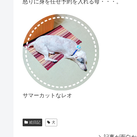
怒りに身を任せ予約を入れる母・・・。
サマーカットなレオ
絵日記
犬
＼記事が面白か