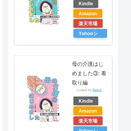
Kindle
Amazon
楽天市場
Yahooシ
ョッピン
グ
母の介護はじ
めました③: 看
取り編
created by
Rinker
Kindle
Amazon
楽天市場
Yahooシ