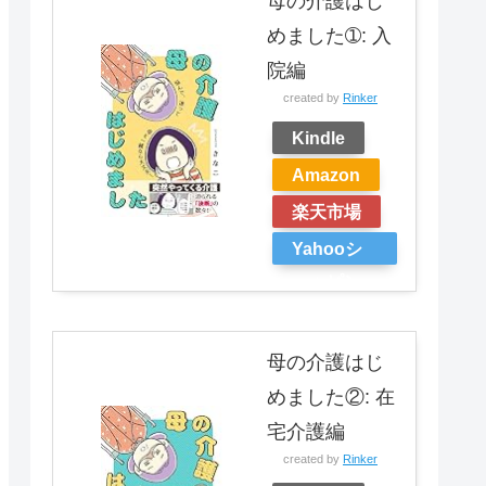
母の介護はじ
めました➀: 入
院編
created by
Rinker
Kindle
Amazon
楽天市場
Yahooシ
ョッピン
グ
母の介護はじ
めました②: 在
宅介護編
created by
Rinker