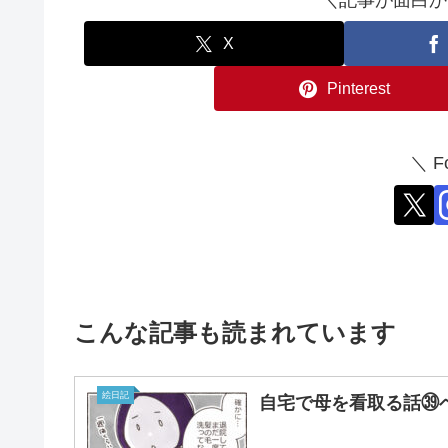
X
Pinterest
＼ F
こんな記事も読まれています
絵日記
自宅で母を看取る話㊴