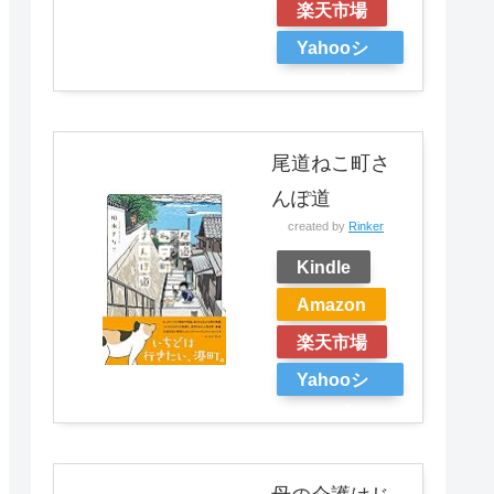
楽天市場
Yahooシ
ョッピン
グ
尾道ねこ町さ
んぽ道
created by
Rinker
Kindle
Amazon
楽天市場
Yahooシ
ョッピン
グ