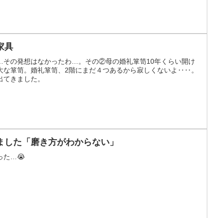
家具
…その発想はなかったわ…。その②母の婚礼箪笥10年くらい開け
大な箪笥。婚礼箪笥、2階にまだ４つあるから寂しくないよ‥‥。
出てきました。
ました「磨き方がわからない」
た…😭