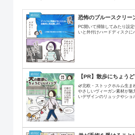
絵日記
恐怖のブルースクリー
PC開いて掃除してみたり設
いと外付けハードディスクに
絵日記
【PR】散歩にちょうどい
🌿北欧・ストックホルム生
やさしいヴィーガン素材が魅
いデザインのリュックやショル
絵日記