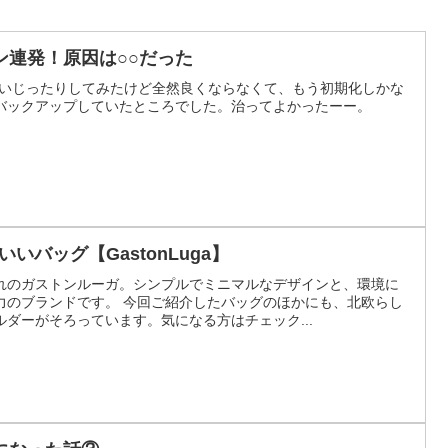
ン連発！原因は○○だった
定いじったりしてみたけど全然良くならなくて、もう初期化しかな
バックアップしていたところでした。治ってよかったーー。
いバッグ【GastonLuga】
まれのガストンルーガ。シンプルでミニマルなデザインと、環境に
力のブランドです。 今回ご紹介したバッグのほかにも、北欧らし
ダーがそろっています。気になる方はチェック...