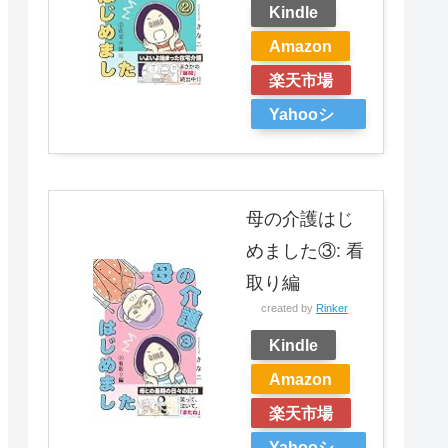
Kindle
Amazon
楽天市場
Yahooシ
ョッピン
グ
母の介護はじ
めました③: 看
取り編
created by
Rinker
Kindle
Amazon
楽天市場
Yahooシ