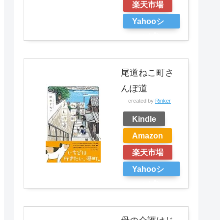
楽天市場
Yahooシ
ョッピン
グ
尾道ねこ町さ
んぽ道
created by
Rinker
Kindle
Amazon
楽天市場
Yahooシ
ョッピン
グ