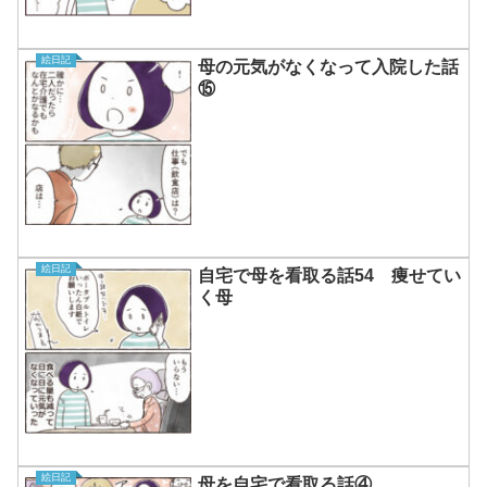
絵日記
母の元気がなくなって入院した話
⑮
絵日記
自宅で母を看取る話54 痩せてい
く母
絵日記
母を自宅で看取る話④