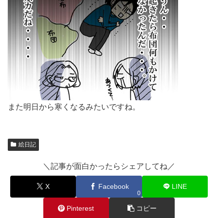
また明日から寒くなるみたいですね。
絵日記
＼記事が面白かったらシェアしてね／
X
Facebook
LINE
0
Pinterest
コピー