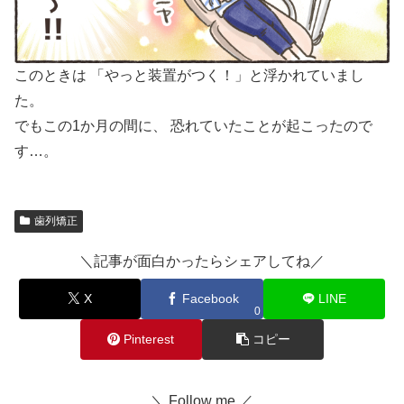
このときは 「やっと装置がつく！」と浮かれていまし
た。
でもこの1か月の間に、 恐れていたことが起こったので
す…。
歯列矯正
＼記事が面白かったらシェアしてね／
X
Facebook
LINE
0
Pinterest
コピー
＼ Follow me ／