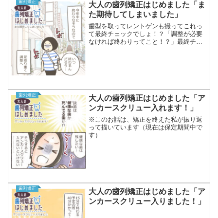
歯列矯正
大人の歯列矯正はじめました「ま
た期待してしまいました」
歯型を取ってレントゲンも撮ってこれっ
て最終チェックでしょ！？「調整が必要
なければ終わりってこと！？」最終チェ
ックってことは大きな問題はもうないっ
てことだよね？もう終了のお知らせほぼ
確定じゃん？と勝手に期待✨帰り道はも
う「来月終了のお知らせ〜...
歯列矯正
大人の歯列矯正はじめました「ア
ンカースクリュー入れます！」
※このお話は、矯正を終えた私が振り返
って描いています（現在は保定期間中で
す）
歯列矯正
大人の歯列矯正はじめました「ア
ンカースクリュー入りました！」