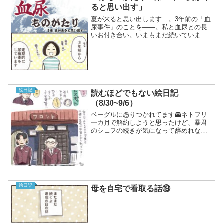
ると思い出す」
夏が来ると思い出します…。3年前の「血
尿事件」のことを――。私と血尿との長
いお付き合い。いまもまだ続いています
がうまくつきあいながら、なんとか共存
中です。そんな血尿との珍道中（？）
を、全7回でゆるゆると描いていきます。
どうぞ最後までお付き合...
絵日記
読むほどでもない絵日記
（8/30~9/6）
ベーグルに憑りつかれてます👻ネトフリ
一カ月で解約しようと思ったけど、暴君
のシェフの続きが気になって辞めれなく
なった。
絵日記
母を自宅で看取る話⑲