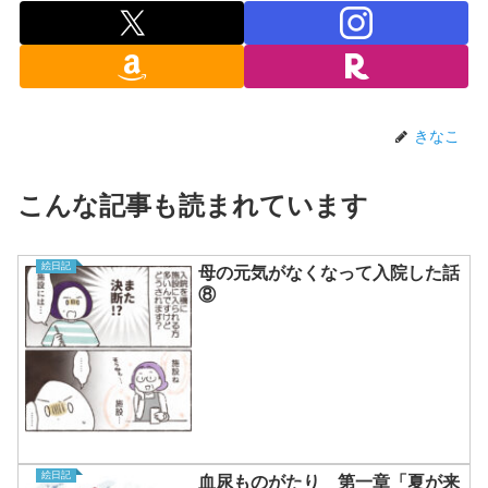
きなこ
こんな記事も読まれています
絵日記
母の元気がなくなって入院した話
⑧
絵日記
血尿ものがたり 第一章「夏が来