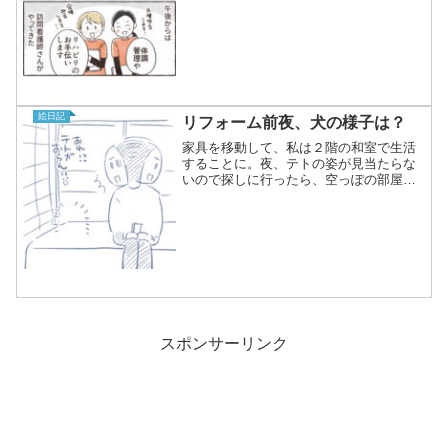
絵日記
リフォーム前夜、犬の様子は？
家具を移動して、私は２階の和室で生活
することに。夜、テトの姿が見当たらな
いので探しに行ったら、空っぽの部屋で
たそがれていました…。一週間の我慢だ
よ。和室では一番いい場所を陣取ってま
す。ひなたぼっこ
スポンサーリンク