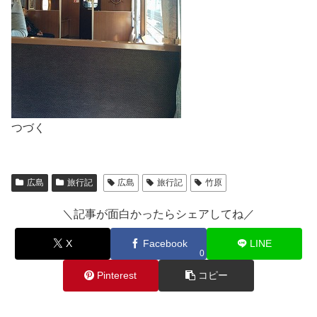
つづく
広島
旅行記
広島
旅行記
竹原
＼記事が面白かったらシェアしてね／
X
Facebook
LINE
0
Pinterest
コピー