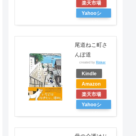
楽天市場
Yahooシ
ョッピン
グ
尾道ねこ町さ
んぽ道
created by
Rinker
Kindle
Amazon
楽天市場
Yahooシ
ョッピン
グ