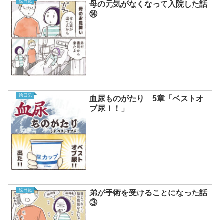
絵日記
母の元気がなくなって入院した話
⑭
絵日記
血尿ものがたり 5章「ベストオ
ブ尿！！」
絵日記
弟が手術を受けることになった話
③