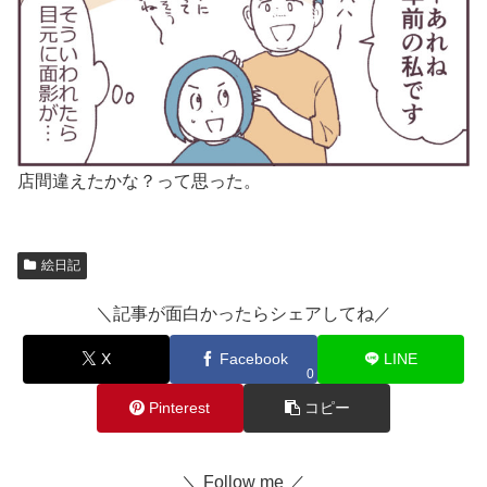
店間違えたかな？って思った。
絵日記
＼記事が面白かったらシェアしてね／
X
Facebook
LINE
0
Pinterest
コピー
＼ Follow me ／