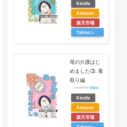
Kindle
Amazon
楽天市場
Yahooシ
ョッピン
グ
母の介護はじ
めました③: 看
取り編
created by
Rinker
Kindle
Amazon
楽天市場
Yahooシ