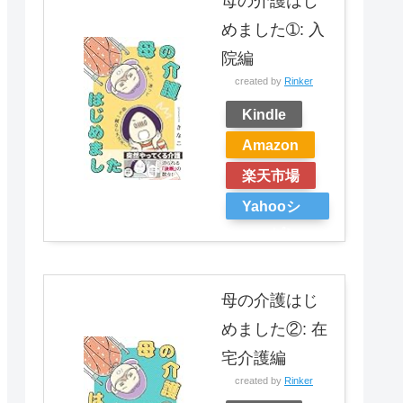
母の介護はじ
めました➀: 入
院編
created by
Rinker
Kindle
Amazon
楽天市場
Yahooシ
ョッピン
グ
母の介護はじ
めました②: 在
宅介護編
created by
Rinker