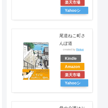
楽天市場
Yahooシ
ョッピン
グ
尾道ねこ町さ
んぽ道
created by
Rinker
Kindle
Amazon
楽天市場
Yahooシ
ョッピン
グ