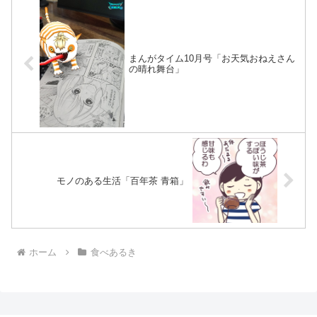
まんがタイム10月号「お天気おねえさん
の晴れ舞台」
モノのある生活「百年茶 青箱」
ホーム
食べあるき