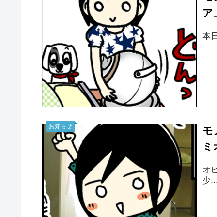
ア
本
お知らせ
モ
ミ
オ
少..