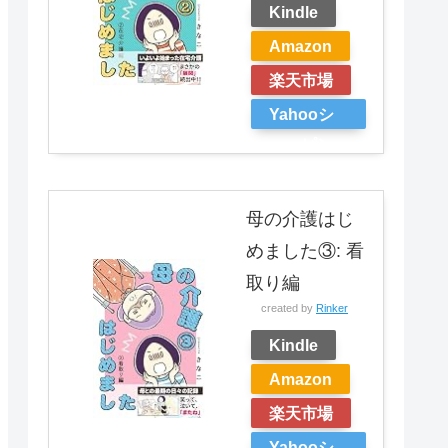
Kindle
Amazon
楽天市場
Yahooシ
ョッピン
グ
母の介護はじ
めました③: 看
取り編
created by
Rinker
Kindle
Amazon
楽天市場
Yahooシ