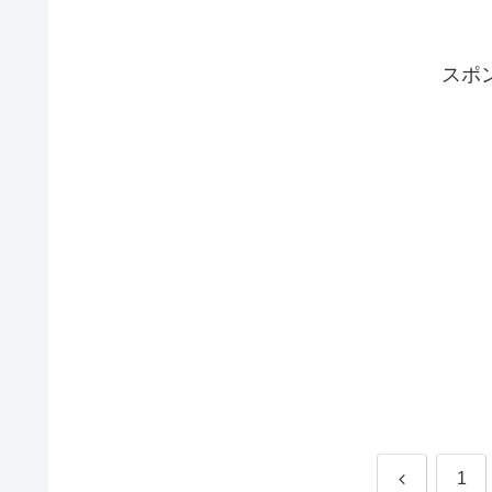
スポ
前
1