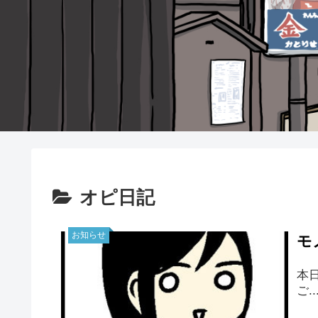
オピ日記
お知らせ
モ
本
ご..