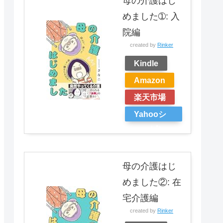
母の介護はじ
めました➀: 入
院編
created by
Rinker
Kindle
Amazon
楽天市場
Yahooシ
ョッピン
グ
母の介護はじ
めました②: 在
宅介護編
created by
Rinker