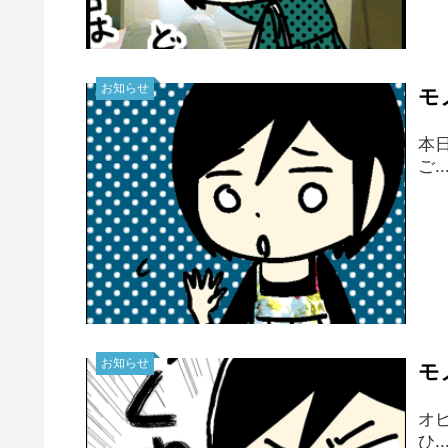
お知らせ
モ
本
ご..
お知らせ
モ
オ
ひ..