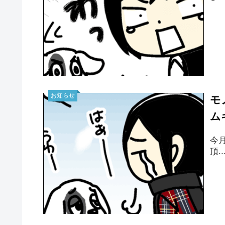
お知らせ
モ
ム
今
頂..