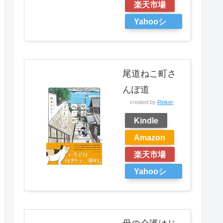
楽天市場
Yahooシ
ョッピン
グ
尾道ねこ町さ
んぽ道
created by
Rinker
Kindle
Amazon
楽天市場
Yahooシ
ョッピン
グ